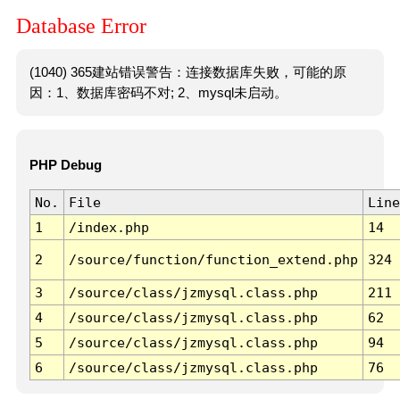
Database Error
(1040) 365建站错误警告：连接数据库失败，可能的原
因：1、数据库密码不对; 2、mysql未启动。
PHP Debug
No.
File
Line
1
/index.php
14
2
/source/function/function_extend.php
324
3
/source/class/jzmysql.class.php
211
4
/source/class/jzmysql.class.php
62
5
/source/class/jzmysql.class.php
94
6
/source/class/jzmysql.class.php
76