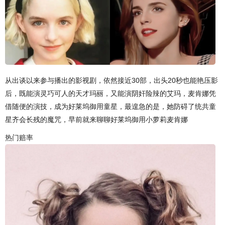
从出谈以来参与播出的影视剧，依然接近30部，出头20秒也能艳压影
后，既能演灵巧可人的天才玛丽，又能演阴奸险辣的艾玛，麦肯娜凭
借随便的演技，成为好莱坞御用童星，最遑急的是，她防碍了统共童
星齐会长残的魔咒，早前就来聊聊好莱坞御用小萝莉麦肯娜
热门赔率