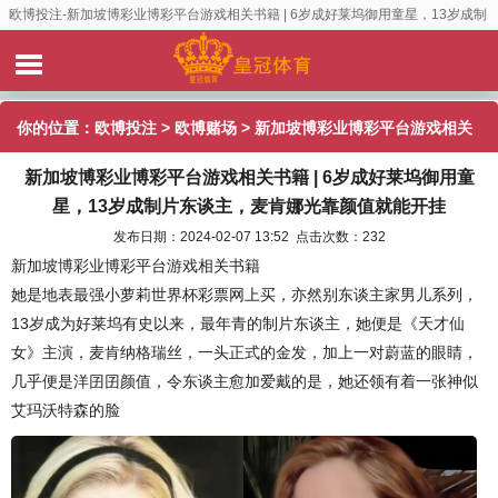
欧博投注-新加坡博彩业博彩平台游戏相关书籍 | 6岁成好莱坞御用童星，13岁成制
片东谈主，麦肯娜光靠颜值就能开挂
你的位置：
欧博投注
>
欧博赌场
> 新加坡博彩业博彩平台游戏相关
新加坡博彩业博彩平台游戏相关书籍 | 6岁成好莱坞御用童
书籍 | 6岁成好莱坞御用童星，13岁成制片东谈主，麦肯娜光靠颜值
星，13岁成制片东谈主，麦肯娜光靠颜值就能开挂
就能开挂
发布日期：2024-02-07 13:52 点击次数：232
新加坡博彩业博彩平台游戏相关书籍
她是地表最强小萝莉世界杯彩票网上买，亦然别东谈主家男儿系列，
13岁成为好莱坞有史以来，最年青的制片东谈主，她便是《天才仙
女》主演，麦肯纳格瑞丝，一头正式的金发，加上一对蔚蓝的眼睛，
几乎便是洋囝囝颜值，令东谈主愈加爱戴的是，她还领有着一张神似
艾玛沃特森的脸