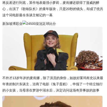
将反差进行到底，算作地表最强小萝莉，麦肯娜还获得了漫威的醉
心，出演了《歌咏队长》的童年版块，只是20秒的镜头，却成了统共
这个词电影最令东谈主铭记的一幕
新加坡博彩业
不外才13岁年岁的麦肯娜，除了演员的身份，如故好莱坞有史以来最
年青的制片东谈主，洽商了电影《兔子蛋糕》，申报了一个特立独行
的小女孩，当母亲在梦游中溺水后，决定访问这场奇异事故的故事