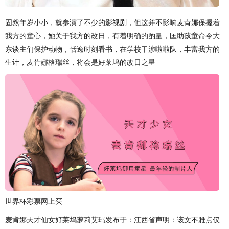
固然年岁小小，就参演了不少的影视剧，但这并不影响麦肯娜保握着
我方的童心，她关于我方的改日，有着明确的酌量，匡助孩童命令大
东谈主们保护动物，恬逸时刻看书，在学校干涉啦啦队，丰富我方的
生计，麦肯娜格瑞丝，将会是好莱坞的改日之星
世界杯彩票网上买
麦肯娜天才仙女好莱坞萝莉艾玛发布于：江西省声明：该文不雅点仅