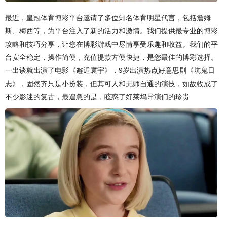
最近，皇冠体育博彩平台邀请了多位知名体育明星代言，包括詹姆
斯、梅西等，为平台注入了新的活力和激情。我们提供最专业的博彩
攻略和技巧分享，让您在博彩游戏中尽情享受乐趣和收益。我们的平
台安全稳定，操作简便，充值提款方便快捷，是您最佳的博彩选择。
一出谈就出演了电影《邂逅寰宇》，9岁出演热点好意思剧《坑鬼日
志》，固然齐只是小扮装，但其可人和无师自通的演技，如故收成了
不少影迷的复古，最遑急的是，眩惑了好莱坞导演们的珍贵