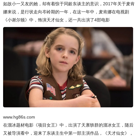
如故小一又友的她，却有着惊于同龄东谈主的意识，2017年关于麦肯
娜来说，是行状走向岑岭期的一年，在这一年中，麦肯娜在电视剧
《小谢尔顿》中，饰演天才仙女，还一共出演了4部电影
www.hg86s.com
在溜冰题材电影《项目女王》中，出演了天禀轶群的溜冰女王，随后
又被导演看中，迎来了东谈主生中第一部主演作品，《天才仙女》，