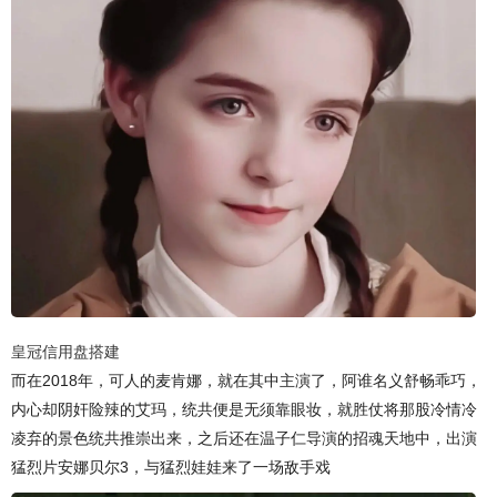
皇冠信用盘搭建
而在2018年，可人的麦肯娜，就在其中主演了，阿谁名义舒畅乖巧，
内心却阴奸险辣的艾玛，统共便是无须靠眼妆，就胜仗将那股冷情冷
凌弃的景色统共推崇出来，之后还在温子仁导演的招魂天地中，出演
猛烈片安娜贝尔3，与猛烈娃娃来了一场敌手戏