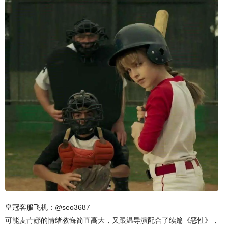
皇冠客服飞机：@seo3687
可能麦肯娜的情绪教悔简直高大，又跟温导演配合了续篇《恶性》，