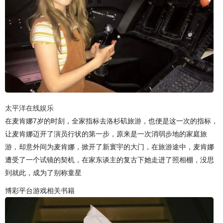
太平洋在线娱乐
在麦肯娜7岁的时刻，全家指标去洛杉矶旅游，也便是这一次的指标，
让麦肯娜迈开了演员行状的第一步，原来是一次消弱步地的家庭旅
游，却意外间为麦肯娜，掀开了新寰宇的大门，在旅游途中，麦肯娜
遭受了一个试镜的契机，在家东谈主的复古下她走进了照相棚，没思
到就此，成为了别称童星
博彩平台游戏相关书籍