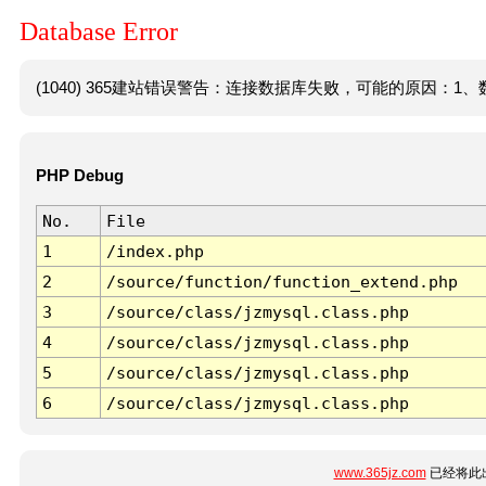
Database Error
(1040) 365建站错误警告：连接数据库失败，可能的原因：1、数
PHP Debug
No.
File
1
/index.php
2
/source/function/function_extend.php
3
/source/class/jzmysql.class.php
4
/source/class/jzmysql.class.php
5
/source/class/jzmysql.class.php
6
/source/class/jzmysql.class.php
www.365jz.com
已经将此