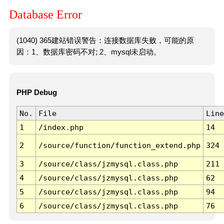
Database Error
(1040) 365建站错误警告：连接数据库失败，可能的原
因：1、数据库密码不对; 2、mysql未启动。
PHP Debug
No.
File
Line
1
/index.php
14
2
/source/function/function_extend.php
324
3
/source/class/jzmysql.class.php
211
4
/source/class/jzmysql.class.php
62
5
/source/class/jzmysql.class.php
94
6
/source/class/jzmysql.class.php
76