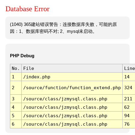
Database Error
(1040) 365建站错误警告：连接数据库失败，可能的原
因：1、数据库密码不对; 2、mysql未启动。
PHP Debug
No.
File
Line
1
/index.php
14
2
/source/function/function_extend.php
324
3
/source/class/jzmysql.class.php
211
4
/source/class/jzmysql.class.php
62
5
/source/class/jzmysql.class.php
94
6
/source/class/jzmysql.class.php
76