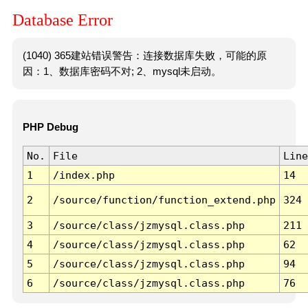
Database Error
(1040) 365建站错误警告：连接数据库失败，可能的原
因：1、数据库密码不对; 2、mysql未启动。
PHP Debug
No.
File
Line
1
/index.php
14
2
/source/function/function_extend.php
324
3
/source/class/jzmysql.class.php
211
4
/source/class/jzmysql.class.php
62
5
/source/class/jzmysql.class.php
94
6
/source/class/jzmysql.class.php
76