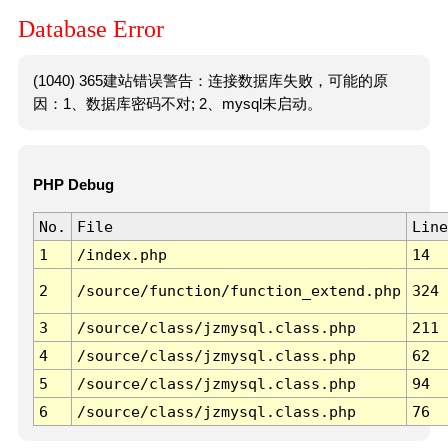
Database Error
(1040) 365建站错误警告：连接数据库失败，可能的原
因：1、数据库密码不对; 2、mysql未启动。
PHP Debug
No.
File
Line
1
/index.php
14
2
/source/function/function_extend.php
324
3
/source/class/jzmysql.class.php
211
4
/source/class/jzmysql.class.php
62
5
/source/class/jzmysql.class.php
94
6
/source/class/jzmysql.class.php
76