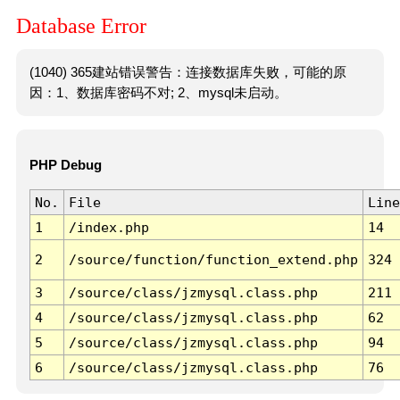
Database Error
(1040) 365建站错误警告：连接数据库失败，可能的原
因：1、数据库密码不对; 2、mysql未启动。
PHP Debug
No.
File
Line
1
/index.php
14
2
/source/function/function_extend.php
324
3
/source/class/jzmysql.class.php
211
4
/source/class/jzmysql.class.php
62
5
/source/class/jzmysql.class.php
94
6
/source/class/jzmysql.class.php
76