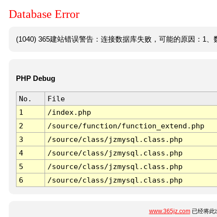
Database Error
(1040) 365建站错误警告：连接数据库失败，可能的原因：1、数
PHP Debug
No.
File
1
/index.php
2
/source/function/function_extend.php
3
/source/class/jzmysql.class.php
4
/source/class/jzmysql.class.php
5
/source/class/jzmysql.class.php
6
/source/class/jzmysql.class.php
www.365jz.com
已经将此