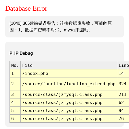
Database Error
(1040) 365建站错误警告：连接数据库失败，可能的原
因：1、数据库密码不对; 2、mysql未启动。
PHP Debug
No.
File
Line
1
/index.php
14
2
/source/function/function_extend.php
324
3
/source/class/jzmysql.class.php
211
4
/source/class/jzmysql.class.php
62
5
/source/class/jzmysql.class.php
94
6
/source/class/jzmysql.class.php
76