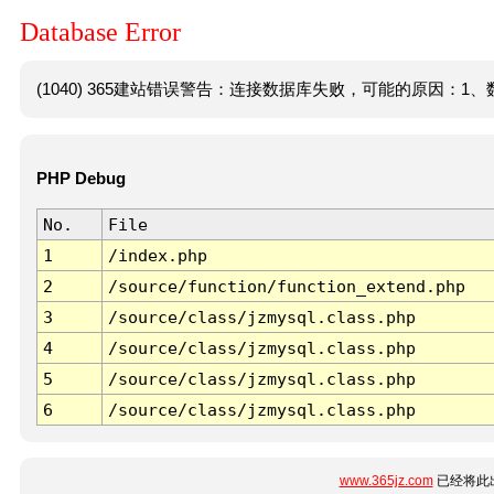
Database Error
(1040) 365建站错误警告：连接数据库失败，可能的原因：1、数
PHP Debug
No.
File
1
/index.php
2
/source/function/function_extend.php
3
/source/class/jzmysql.class.php
4
/source/class/jzmysql.class.php
5
/source/class/jzmysql.class.php
6
/source/class/jzmysql.class.php
www.365jz.com
已经将此