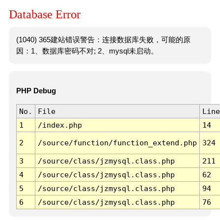
Database Error
(1040) 365建站错误警告：连接数据库失败，可能的原
因：1、数据库密码不对; 2、mysql未启动。
PHP Debug
No.
File
Line
1
/index.php
14
2
/source/function/function_extend.php
324
3
/source/class/jzmysql.class.php
211
4
/source/class/jzmysql.class.php
62
5
/source/class/jzmysql.class.php
94
6
/source/class/jzmysql.class.php
76