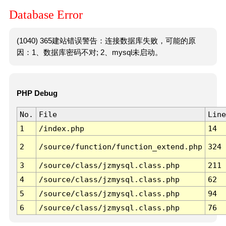
Database Error
(1040) 365建站错误警告：连接数据库失败，可能的原
因：1、数据库密码不对; 2、mysql未启动。
PHP Debug
No.
File
Line
1
/index.php
14
2
/source/function/function_extend.php
324
3
/source/class/jzmysql.class.php
211
4
/source/class/jzmysql.class.php
62
5
/source/class/jzmysql.class.php
94
6
/source/class/jzmysql.class.php
76