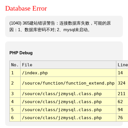
Database Error
(1040) 365建站错误警告：连接数据库失败，可能的原
因：1、数据库密码不对; 2、mysql未启动。
PHP Debug
No.
File
Line
1
/index.php
14
2
/source/function/function_extend.php
324
3
/source/class/jzmysql.class.php
211
4
/source/class/jzmysql.class.php
62
5
/source/class/jzmysql.class.php
94
6
/source/class/jzmysql.class.php
76