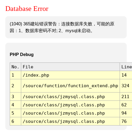
Database Error
(1040) 365建站错误警告：连接数据库失败，可能的原
因：1、数据库密码不对; 2、mysql未启动。
PHP Debug
No.
File
Line
1
/index.php
14
2
/source/function/function_extend.php
324
3
/source/class/jzmysql.class.php
211
4
/source/class/jzmysql.class.php
62
5
/source/class/jzmysql.class.php
94
6
/source/class/jzmysql.class.php
76