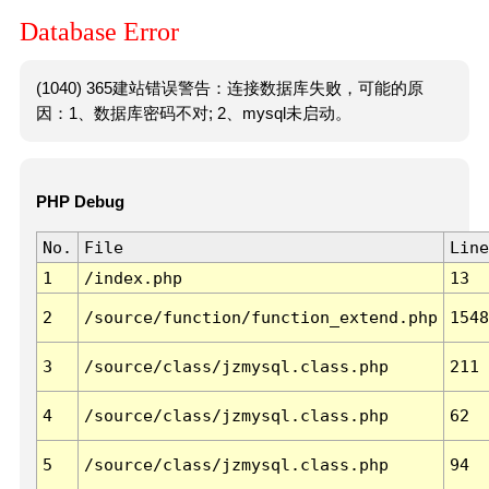
Database Error
(1040) 365建站错误警告：连接数据库失败，可能的原
因：1、数据库密码不对; 2、mysql未启动。
PHP Debug
No.
File
Line
1
/index.php
13
2
/source/function/function_extend.php
1548
3
/source/class/jzmysql.class.php
211
4
/source/class/jzmysql.class.php
62
5
/source/class/jzmysql.class.php
94