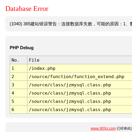
Database Error
(1040) 365建站错误警告：连接数据库失败，可能的原因：1、数
PHP Debug
No.
File
1
/index.php
2
/source/function/function_extend.php
3
/source/class/jzmysql.class.php
4
/source/class/jzmysql.class.php
5
/source/class/jzmysql.class.php
6
/source/class/jzmysql.class.php
www.365jz.com
已经将此