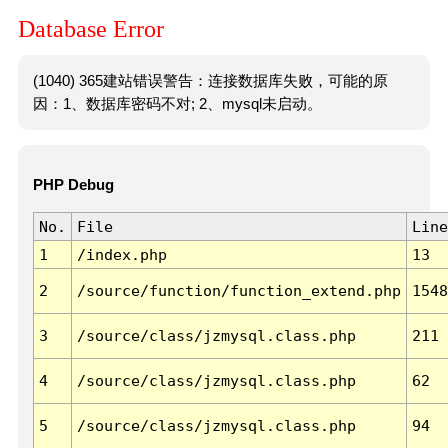
Database Error
(1040) 365建站错误警告：连接数据库失败，可能的原
因：1、数据库密码不对; 2、mysql未启动。
PHP Debug
No.
File
Line
1
/index.php
13
2
/source/function/function_extend.php
1548
3
/source/class/jzmysql.class.php
211
4
/source/class/jzmysql.class.php
62
5
/source/class/jzmysql.class.php
94