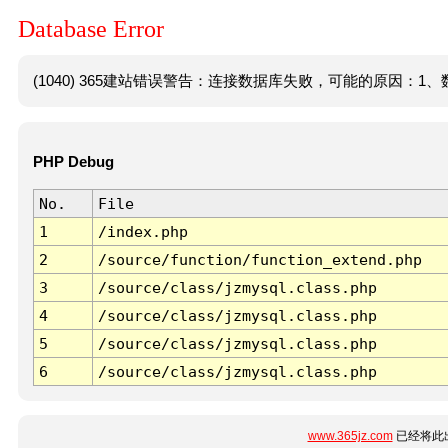
Database Error
(1040) 365建站错误警告：连接数据库失败，可能的原因：1、数
PHP Debug
No.
File
1
/index.php
2
/source/function/function_extend.php
3
/source/class/jzmysql.class.php
4
/source/class/jzmysql.class.php
5
/source/class/jzmysql.class.php
6
/source/class/jzmysql.class.php
www.365jz.com
已经将此